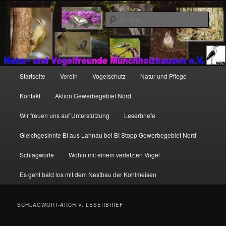
Zum
Zum
http://natur-und-vogelfreunde-muenchholzhausen.de/wp-
primären
sekundären
content/uploads/2017/12/cropped-HGON_logo.jpg
Such
Inhalt
Inhalt
springen
springen
Hauptmenü
Startseite
Verein
Vogelschutz
Natur und Pflege
Kontakt
Aktion Gewerbegebiet Nord
Wir freuen uns auf Unterstützung
Leserbriefe
Gleichgesinnte BI aus Lahnau bei BI Stopp Gewerbegebiet Nord
Schlagworte
Wohin mit einem verletzten Vogel
Es geht bald los mit dem Nestbau der Kohlmeisen
SCHLAGWORT-ARCHIV:
LESERBRIEF