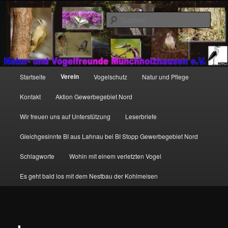
Zum
http://natur-und-vogelfreunde-muenchholzhausen.de/wp-
primären
content/uploads/2017/12/cropped-HGON_logo.jpg
Such
Inhalt
springen
Hauptmenü
Verein
Startseite
Vogelschutz
Natur und Pflege
Kontakt
Aktion Gewerbegebiet Nord
Wir freuen uns auf Unterstützung
Leserbriefe
Gleichgesinnte BI aus Lahnau bei BI Stopp Gewerbegebiet Nord
Schlagworte
Wohin mit einem verletzten Vogel
Es geht bald los mit dem Nestbau der Kohlmeisen