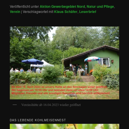
Veröffentlicht unter
Aktion Gewerbegebiet Nord
,
Natur und Pflege
,
Verein
|
Verschlagwortet mit
Klaus Schäfer
,
Leserbrief
Vereinshütte ab 16.04.2023 wieder geöffnet
DAS LEBENDE KOHLMEISENNEST