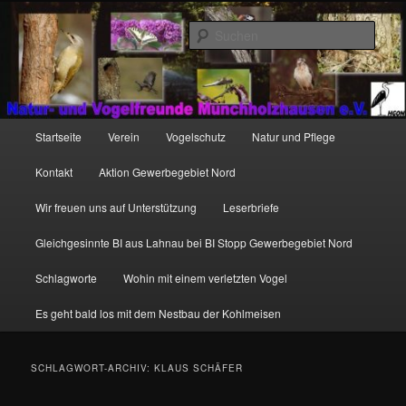
Zum
Zum
http://natur-und-vogelfreunde-muenchholzhausen.de/wp-
primären
sekundären
content/uploads/2017/12/cropped-HGON_logo.jpg
Such
Inhalt
Inhalt
springen
springen
Hauptmenü
Startseite
Verein
Vogelschutz
Natur und Pflege
Kontakt
Aktion Gewerbegebiet Nord
Wir freuen uns auf Unterstützung
Leserbriefe
Gleichgesinnte BI aus Lahnau bei BI Stopp Gewerbegebiet Nord
Schlagworte
Wohin mit einem verletzten Vogel
Es geht bald los mit dem Nestbau der Kohlmeisen
SCHLAGWORT-ARCHIV:
KLAUS SCHÄFER