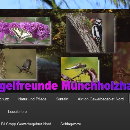
-muenchholzhausen.de/wp-content/uploads/2017/12/cropped-
chutz
Natur und Pflege
Kontakt
Aktion Gewerbegebiet Nord
Leserbriefe
i BI Stopp Gewerbegebiet Nord
Schlagworte