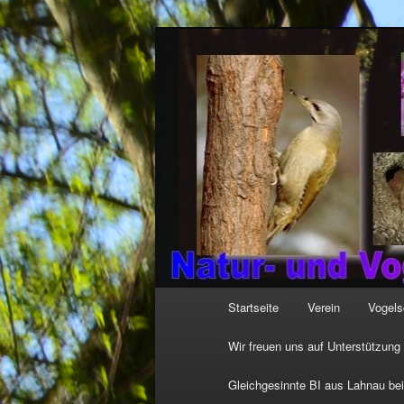
Zum
Zum
http://natur-und-vogelfreunde
primären
sekundären
HGON_logo.jpg
Inhalt
Inhalt
springen
springen
Hauptmenü
Startseite
Verein
Vogels
Wir freuen uns auf Unterstützung
Gleichgesinnte BI aus Lahnau be