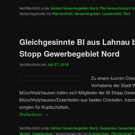
Veröffentlicht unter
Aktion Gewerbegebiet Nord
,
Flächenverbrauch i
Verschlagwortet mit
Flächenfraß
,
Gewerbegebiet
,
Landschaft
,
Öko
Gleichgesinnte BI aus Lahnau b
Stopp Gewerbegebiet Nord
Veröffentlicht am
Juli 27, 2019
Zu einem kurzen Check
Vorhabens der Stadt W
Münchholzhausen trafen sich Mitglieder der BI Stopp Gew
Münchholzhausen/Dutenhofen aus beiden Ortsteilen. Inter
sorgten für Kopfschütteln.
Weiterlesen
→
Veröffentlicht unter
Aktion Gewerbegebiet Nord
,
Geplantes Gewerbeg
Verein
,
Vogelschutz
|
Verschlagwortet mit
Artenschutz
,
Flächenfraß
,