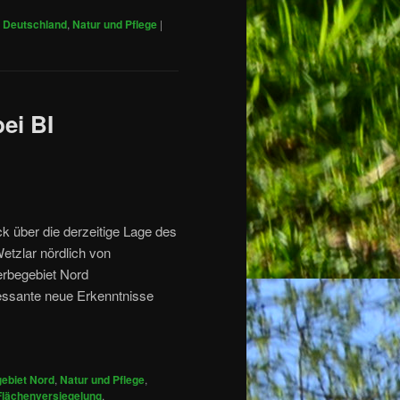
n Deutschland
,
Natur und Pflege
|
ei BI
 über die derzeitige Lage des
etzlar nördlich von
erbegebiet Nord
essante neue Erkenntnisse
ebiet Nord
,
Natur und Pflege
,
Flächenversiegelung
,