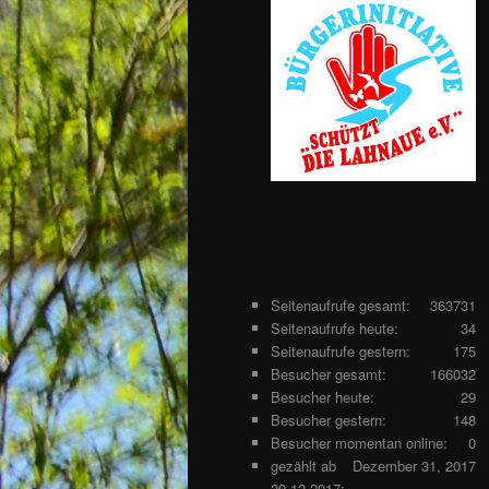
Seitenaufrufe gesamt:
363731
Seitenaufrufe heute:
34
Seitenaufrufe gestern:
175
Besucher gesamt:
166032
Besucher heute:
29
Besucher gestern:
148
Besucher momentan online:
0
gezählt ab
Dezember 31, 2017
29.12.2017: