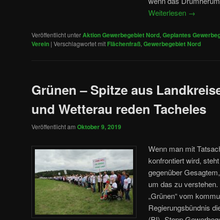
wenn das Drumherum 
Weiterlesen
→
Veröffentlicht unter
Aktion Gewerbegebiet Nord
,
Geplantes Gewerbeg
Verein
|
Verschlagwortet mit
Flächenfraß
,
Gewerbegebiet Nord
Grünen – Spitze aus Landkreis
und Wetterau reden Tacheles
Veröffentlicht am
Oktober 9, 2019
Wenn man mit Tatsac
konfrontiert wird, ste
gegenüber Gesagtem,
um das zu verstehen. 
„Grünen“ vom kommun
Regierungsbündnis die 
(BI) „Stopp Gewerbeg