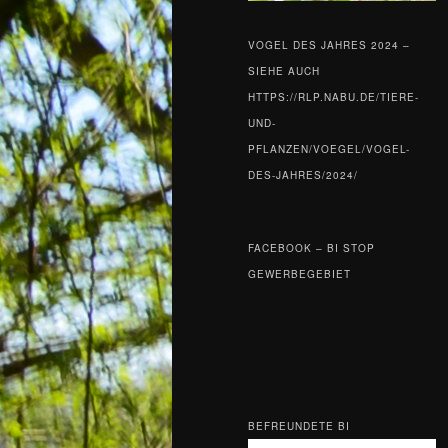
VOGEL DES JAHRES 2024 –
SIEHE AUCH
HTTPS://RLP.NABU.DE/TIERE-
UND-
PFLANZEN/VOEGEL/VOGEL-
DES-JAHRES/2024/
FACEBOOK – BI STOP
GEWERBEGEBIET
BEFREUNDETE BI