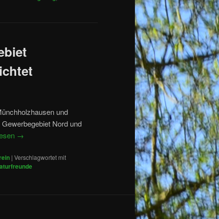
ebiet
ichtet
 Münchholzhausen und
en Gewerbegebiet Nord und
lesen
→
rein
|
Verschlagwortet mit
aturfreunde