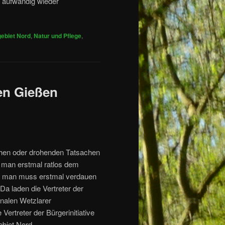
aufwändig wieder
ebiet Nord
,
Natur und Pflege
,
en Gießen
hen oder drohenden Tatsachen
ht man erstmal ratlos dem
 man muss erstmal verdauen
Da laden die Vertreter der
alen Wetzlarer
Vertreter der Bürgerinitiative
ebiet Nord –