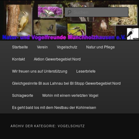
Zum
Zum
http://natur-und-vogelfreunde-muenchholzhausen.de/wp-
primären
sekundären
content/uploads/2017/12/cropped-HGON_logo.jpg
Such
Inhalt
Inhalt
springen
springen
Hauptmenü
Startseite
Verein
Vogelschutz
Natur und Pflege
Kontakt
Aktion Gewerbegebiet Nord
Wir freuen uns auf Unterstützung
Leserbriefe
Gleichgesinnte BI aus Lahnau bei BI Stopp Gewerbegebiet Nord
Schlagworte
Wohin mit einem verletzten Vogel
Es geht bald los mit dem Nestbau der Kohlmeisen
ARCHIV DER KATEGORIE:
VOGELSCHUTZ