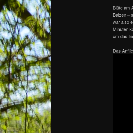
Blüte am A
Balzen – 
war also e
Minuten ko
um das Ins
Das Anfli