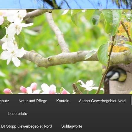
-muenchholzhausen.de/wp-content/uploads/2017/12/cropped-
chutz
Natur und Pflege
Kontakt
Aktion Gewerbegebiet Nord
Leserbriefe
i BI Stopp Gewerbegebiet Nord
Schlagworte