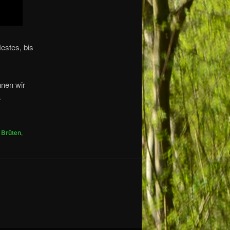
estes, bis
nnen wir
a
,
Brüten
,