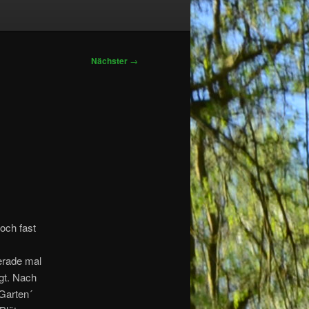
Nächster
→
och fast
erade mal
gt. Nach
Garten´