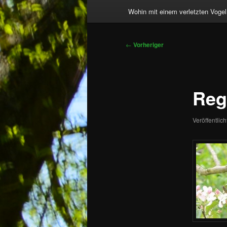
Wohin mit einem verletzten Vogel
Beitragsnavigation
←
Vorheriger
Reg
Veröffentlic