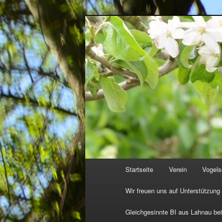
Zum
http://natur-und-vogelfreunde
primären
HGON_logo.jpg
Inhalt
springen
Hauptmenü
Startseite
Verein
Vogels
Wir freuen uns auf Unterstützung
Gleichgesinnte BI aus Lahnau be