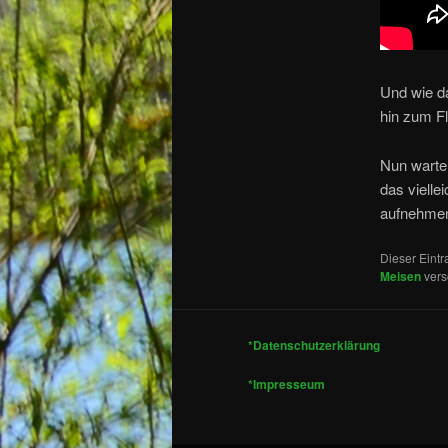
Und wie d
hin zum Fl
Nun warten
das vielle
aufnehmen
Dieser Eint
Meisen
vers
*Datenschutzerklärung
*Impresseum