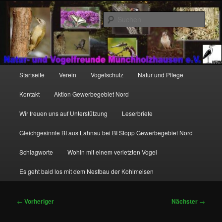
Zum
http://natur-und-vogelfreunde-muenchholzhausen.de/wp-
primären
content/uploads/2017/12/cropped-HGON_logo.jpg
Such
Inhalt
springen
Hauptmenü
Startseite
Verein
Vogelschutz
Natur und Pflege
Kontakt
Aktion Gewerbegebiet Nord
Wir freuen uns auf Unterstützung
Leserbriefe
Gleichgesinnte BI aus Lahnau bei BI Stopp Gewerbegebiet Nord
Schlagworte
Wohin mit einem verletzten Vogel
Es geht bald los mit dem Nestbau der Kohlmeisen
Beitragsnavigation
←
Vorheriger
Nächster
→