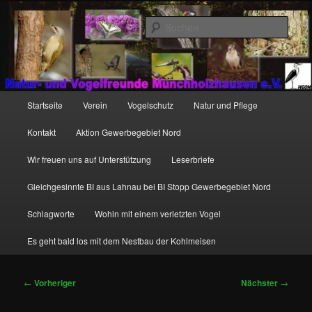
Zum
http://natur-und-vogelfreunde-muenchholzhausen.de/wp-
primären
content/uploads/2017/12/cropped-HGON_logo.jpg
Such
Inhalt
springen
Hauptmenü
Startseite
Verein
Vogelschutz
Natur und Pflege
Kontakt
Aktion Gewerbegebiet Nord
Wir freuen uns auf Unterstützung
Leserbriefe
Gleichgesinnte BI aus Lahnau bei BI Stopp Gewerbegebiet Nord
Schlagworte
Wohin mit einem verletzten Vogel
Es geht bald los mit dem Nestbau der Kohlmeisen
Beitragsnavigation
←
Vorheriger
Nächster
→