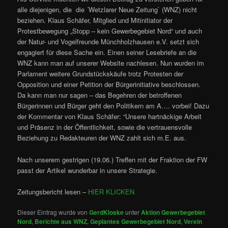
alle diejenigen, die die ´Wetzlarer Neue Zeitung` (WNZ) nicht
beziehen. Klaus Schäfer, Mitglied und Mitinitiator der
Protestbewegung „Stopp – kein Gewerbegebiet Nord“ und auch
der Natur- und Vogelfreunde Münchholzhausen e.V. setzt sich
engagiert für diese Sache ein.
Einen seiner Lesebriefe an die
WNZ kann man auf unserer Website nachlesen. Nun wurden im
Parlament weitere Grundstückskäufe trotz Protesten der
Opposition und einer Petition der Bürgerinitiative beschlossen.
Da kann man nur sagen – das Begehren der betroffenen
Bürgerinnen und Bürger geht den Politikern am A…. vorbei! Dazu
der Kommentar von Klaus Schäfer: “Unsere hartnäckige Arbeit
und Präsenz in der Öffentlichkeit, sowie die vertrauensvolle
Beziehung zu Redakteuren der WNZ zahlt sich m.E. aus.
Nach unserem gestrigen (19.06.) Treffen mit der Fraktion der FW
passt der Artikel wunderbar in unsere Strategie.
Zeitungsbericht lesen –
HIER KLICKEN
Dieser Eintrag wurde von
GerdKloske
unter
Aktion Gewerbegebiet
Nord
,
Berichte aus WNZ
,
Geplantes Gewerbegebiet Nord
,
Verein