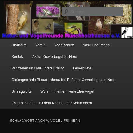
Zum
Zum
http://natur-und-vogelfreunde-muenchholzhausen.de/wp-
primären
sekundären
content/uploads/2017/12/cropped-HGON_logo.jpg
Such
Inhalt
Inhalt
springen
springen
Hauptmenü
Startseite
Verein
Vogelschutz
Natur und Pflege
Kontakt
Aktion Gewerbegebiet Nord
Wir freuen uns auf Unterstützung
Leserbriefe
Gleichgesinnte BI aus Lahnau bei BI Stopp Gewerbegebiet Nord
Schlagworte
Wohin mit einem verletzten Vogel
Es geht bald los mit dem Nestbau der Kohlmeisen
SCHLAGWORT-ARCHIV:
VOGEL FÜNNERN