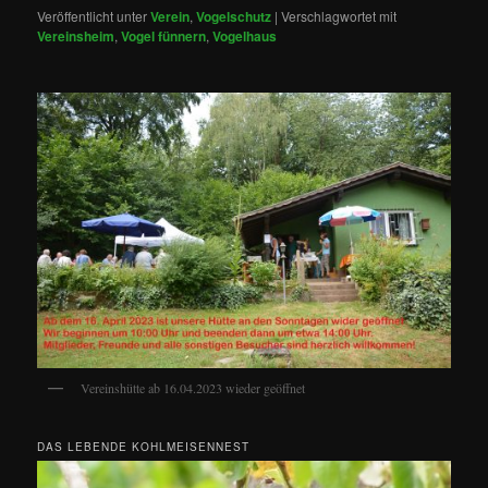
Veröffentlicht unter
Verein
,
Vogelschutz
|
Verschlagwortet mit
Vereinsheim
,
Vogel fünnern
,
Vogelhaus
Vereinshütte ab 16.04.2023 wieder geöffnet
DAS LEBENDE KOHLMEISENNEST