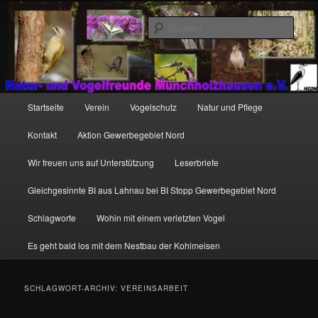
Zum
Zum
http://natur-und-vogelfreunde-muenchholzhausen.de/wp-
primären
sekundären
content/uploads/2017/12/cropped-HGON_logo.jpg
Such
Inhalt
Inhalt
springen
springen
Hauptmenü
Startseite
Verein
Vogelschutz
Natur und Pflege
Kontakt
Aktion Gewerbegebiet Nord
Wir freuen uns auf Unterstützung
Leserbriefe
Gleichgesinnte BI aus Lahnau bei BI Stopp Gewerbegebiet Nord
Schlagworte
Wohin mit einem verletzten Vogel
Es geht bald los mit dem Nestbau der Kohlmeisen
SCHLAGWORT-ARCHIV:
VEREINSARBEIT