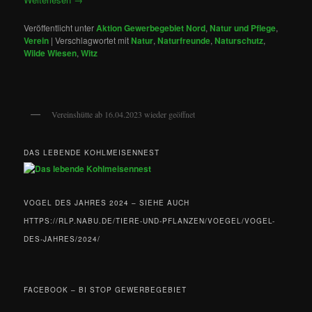
Veröffentlicht unter
Aktion Gewerbegebiet Nord
,
Natur und Pflege
,
Verein
|
Verschlagwortet mit
Natur
,
Naturfreunde
,
Naturschutz
,
Wilde Wiesen
,
Witz
Vereinshütte ab 16.04.2023 wieder geöffnet
DAS LEBENDE KOHLMEISENNEST
VOGEL DES JAHRES 2024 – SIEHE AUCH
HTTPS://RLP.NABU.DE/TIERE-UND-PFLANZEN/VOEGEL/VOGEL-
DES-JAHRES/2024/
FACEBOOK – BI STOP GEWERBEGEBIET