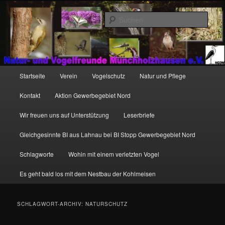
Zum
Zum
http://natur-und-vogelfreunde-muenchholzhausen.de/wp-
primären
sekundären
content/uploads/2017/12/cropped-HGON_logo.jpg
Such
Inhalt
Inhalt
springen
springen
Hauptmenü
Startseite
Verein
Vogelschutz
Natur und Pflege
Kontakt
Aktion Gewerbegebiet Nord
Wir freuen uns auf Unterstützung
Leserbriefe
Gleichgesinnte BI aus Lahnau bei BI Stopp Gewerbegebiet Nord
Schlagworte
Wohin mit einem verletzten Vogel
Es geht bald los mit dem Nestbau der Kohlmeisen
SCHLAGWORT-ARCHIV:
NATURSCHUTZ