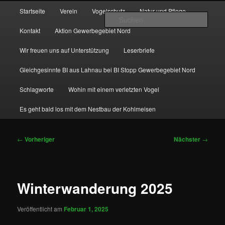
Zum
Hauptmenü
http://natur-und-vogelfreunde-muenchholzhausen.de/wp-
Startseite
Verein
Vogelschutz
Natur und Pflege
primären
content/uploads/2017/12/cropped-HGON_logo.jpg
Such
Inhalt
Kontakt
Aktion Gewerbegebiet Nord
springen
Wir freuen uns auf Unterstützung
Leserbriefe
Gleichgesinnte BI aus Lahnau bei BI Stopp Gewerbegebiet Nord
Schlagworte
Wohin mit einem verletzten Vogel
Es geht bald los mit dem Nestbau der Kohlmeisen
Beitragsnavigation
←
Vorheriger
Nächster
→
Winterwanderung 2025
Veröffentlicht am
Februar 1, 2025