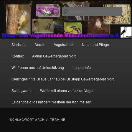
Zum
Zum
http://natur-und-vogelfreunde-muenchholzhausen.de/wp-
primären
sekundären
content/uploads/2017/12/cropped-HGON_logo.jpg
Such
Inhalt
Inhalt
springen
springen
Hauptmenü
Startseite
Verein
Vogelschutz
Natur und Pflege
Kontakt
Aktion Gewerbegebiet Nord
Wir freuen uns auf Unterstützung
Leserbriefe
Gleichgesinnte BI aus Lahnau bei BI Stopp Gewerbegebiet Nord
Schlagworte
Wohin mit einem verletzten Vogel
Es geht bald los mit dem Nestbau der Kohlmeisen
SCHLAGWORT-ARCHIV:
TERMINE