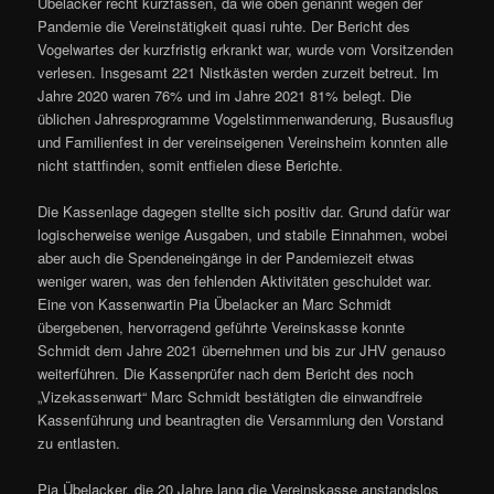
Übelacker recht kurzfassen, da wie oben genannt wegen der
Pandemie die Vereinstätigkeit quasi ruhte. Der Bericht des
Vogelwartes der kurzfristig erkrankt war, wurde vom Vorsitzenden
verlesen. Insgesamt 221 Nistkästen werden zurzeit betreut. Im
Jahre 2020 waren 76% und im Jahre 2021 81% belegt. Die
üblichen Jahresprogramme Vogelstimmenwanderung, Busausflug
und Familienfest in der vereinseigenen Vereinsheim konnten alle
nicht stattfinden, somit entfielen diese Berichte.
Die Kassenlage dagegen stellte sich positiv dar. Grund dafür war
logischerweise wenige Ausgaben, und stabile Einnahmen, wobei
aber auch die Spendeneingänge in der Pandemiezeit etwas
weniger waren, was den fehlenden Aktivitäten geschuldet war.
Eine von Kassenwartin Pia Übelacker an Marc Schmidt
übergebenen, hervorragend geführte Vereinskasse konnte
Schmidt dem Jahre 2021 übernehmen und bis zur JHV genauso
weiterführen. Die Kassenprüfer nach dem Bericht des noch
„Vizekassenwart“ Marc Schmidt bestätigten die einwandfreie
Kassenführung und beantragten die Versammlung den Vorstand
zu entlasten.
Pia Übelacker, die 20 Jahre lang die Vereinskasse anstandslos