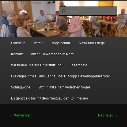
Zum
http://natur-und-vogelfreunde-muenchholzhausen.de/wp-
primären
content/uploads/2017/12/cropped-HGON_logo.jpg
Such
Inhalt
springen
Hauptmenü
Startseite
Verein
Vogelschutz
Natur und Pflege
Kontakt
Aktion Gewerbegebiet Nord
Wir freuen uns auf Unterstützung
Leserbriefe
Gleichgesinnte BI aus Lahnau bei BI Stopp Gewerbegebiet Nord
Schlagworte
Wohin mit einem verletzten Vogel
Es geht bald los mit dem Nestbau der Kohlmeisen
Beitragsnavigation
←
Vorheriger
Nächster
→