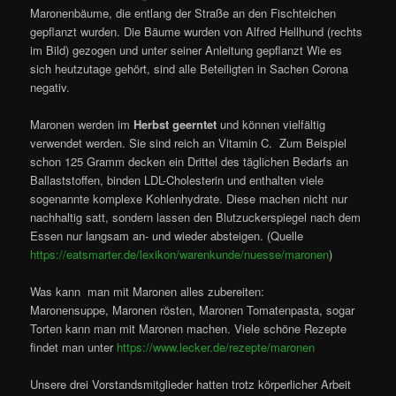
Maronenbäume, die entlang der Straße an den Fischteichen
gepflanzt wurden. Die Bäume wurden von Alfred Hellhund (rechts
im Bild) gezogen und unter seiner Anleitung gepflanzt Wie es
sich heutzutage gehört, sind alle Beteiligten in Sachen Corona
negativ.
Maronen werden im
Herbst geerntet
und können vielfältig
verwendet werden. Sie sind reich an Vitamin C. Zum Beispiel
schon 125 Gramm decken ein Drittel des täglichen Bedarfs an
Ballaststoffen, binden LDL-Cholesterin und enthalten viele
sogenannte komplexe Kohlenhydrate. Diese machen nicht nur
nachhaltig satt, sondern lassen den Blutzuckerspiegel nach dem
Essen nur langsam an- und wieder absteigen. (Quelle
https://eatsmarter.de/lexikon/warenkunde/nuesse/maronen
)
Was kann man mit Maronen alles zubereiten:
Maronensuppe, Maronen rösten, Maronen Tomatenpasta, sogar
Torten kann man mit Maronen machen. Viele schöne Rezepte
findet man unter
https://www.lecker.de/rezepte/maronen
Unsere drei Vorstandsmitglieder hatten trotz körperlicher Arbeit