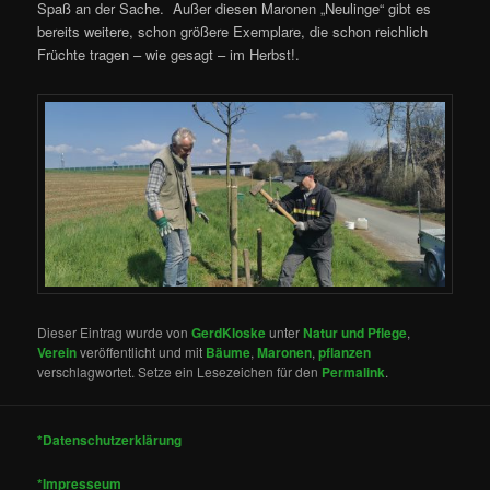
Spaß an der Sache. Außer diesen Maronen „Neulinge“ gibt es
bereits weitere, schon größere Exemplare, die schon reichlich
Früchte tragen – wie gesagt – im Herbst!.
Dieser Eintrag wurde von
GerdKloske
unter
Natur und Pflege
,
Verein
veröffentlicht und mit
Bäume
,
Maronen
,
pflanzen
verschlagwortet. Setze ein Lesezeichen für den
Permalink
.
*Datenschutzerklärung
*Impresseum