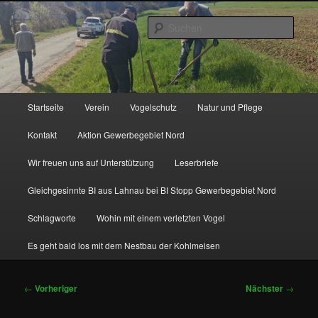
Zum
http://natur-und-vogelfreunde-muenchholzhausen.de/wp-
primären
content/uploads/2017/12/cropped-HGON_logo.jpg
Such
Inhalt
springen
Hauptmenü
Startseite
Verein
Vogelschutz
Natur und Pflege
Kontakt
Aktion Gewerbegebiet Nord
Wir freuen uns auf Unterstützung
Leserbriefe
Gleichgesinnte BI aus Lahnau bei BI Stopp Gewerbegebiet Nord
Schlagworte
Wohin mit einem verletzten Vogel
Es geht bald los mit dem Nestbau der Kohlmeisen
Beitragsnavigation
←
Vorheriger
Nächster
→