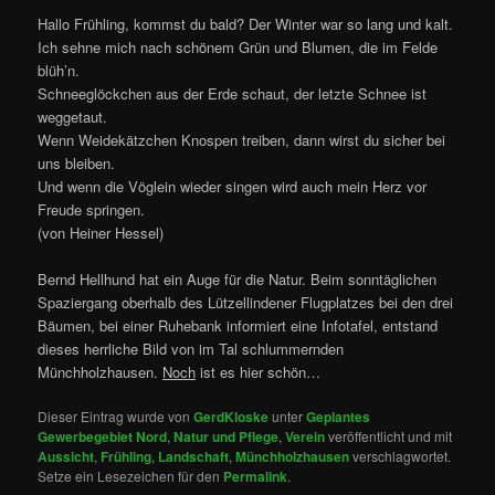
Hallo Frühling, kommst du bald? Der Winter war so lang und kalt.
Ich sehne mich nach schönem Grün und Blumen, die im Felde
blüh’n.
Schneeglöckchen aus der Erde schaut, der letzte Schnee ist
weggetaut.
Wenn Weidekätzchen Knospen treiben, dann wirst du sicher bei
uns bleiben.
Und wenn die Vöglein wieder singen wird auch mein Herz vor
Freude springen.
(von Heiner Hessel)
Bernd Hellhund hat ein Auge für die Natur. Beim sonntäglichen
Spaziergang oberhalb des Lützellindener Flugplatzes bei den drei
Bäumen, bei einer Ruhebank informiert eine Infotafel, entstand
dieses herrliche Bild von im Tal schlummernden
Münchholzhausen.
Noch
ist es hier schön…
Dieser Eintrag wurde von
GerdKloske
unter
Geplantes
Gewerbegebiet Nord
,
Natur und Pflege
,
Verein
veröffentlicht und mit
Aussicht
,
Frühling
,
Landschaft
,
Münchholzhausen
verschlagwortet.
Setze ein Lesezeichen für den
Permalink
.