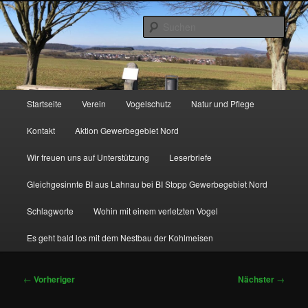
Zum
http://natur-und-vogelfreunde-muenchholzhausen.de/wp-
primären
content/uploads/2017/12/cropped-HGON_logo.jpg
Such
Inhalt
springen
Hauptmenü
Startseite
Verein
Vogelschutz
Natur und Pflege
Kontakt
Aktion Gewerbegebiet Nord
Wir freuen uns auf Unterstützung
Leserbriefe
Gleichgesinnte BI aus Lahnau bei BI Stopp Gewerbegebiet Nord
Schlagworte
Wohin mit einem verletzten Vogel
Es geht bald los mit dem Nestbau der Kohlmeisen
Beitragsnavigation
←
Vorheriger
Nächster
→