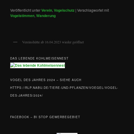
Veröffentlicht unter
Verein
,
Vogelschutz
|
Verschlagwortet mit
Vogelstimmen
,
Wanderung
Vereinshütte ab 16.04.2023 wieder geöffnet
DAS LEBENDE KOHLMEISENNEST
VOGEL DES JAHRES 2024 – SIEHE AUCH
HTTPS://RLP.NABU.DE/TIERE-UND-PFLANZEN/VOEGEL/VOGEL-
DES-JAHRES/2024/
FACEBOOK – BI STOP GEWERBEGEBIET