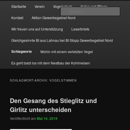
Zum
Zum
Hauptmenü
http://natur-und-vogelfreunde-muenchholzhausen.de/wp-
Startseite
Verein
Vogelschutz
Natur und Pflege
primären
sekundären
content/uploads/2017/12/cropped-HGON_logo.jpg
Such
Inhalt
Inhalt
Kontakt
Aktion Gewerbegebiet Nord
springen
springen
Wir freuen uns auf Unterstützung
Leserbriefe
Gleichgesinnte BI aus Lahnau bei BI Stopp Gewerbegebiet Nord
Schlagworte
Wohin mit einem verletzten Vogel
Es geht bald los mit dem Nestbau der Kohlmeisen
SCHLAGWORT-ARCHIV:
VOGELSTIMMEN
Den Gesang des Stieglitz und
Girlitz unterscheiden
Veröffentlicht am
Mai 16, 2019