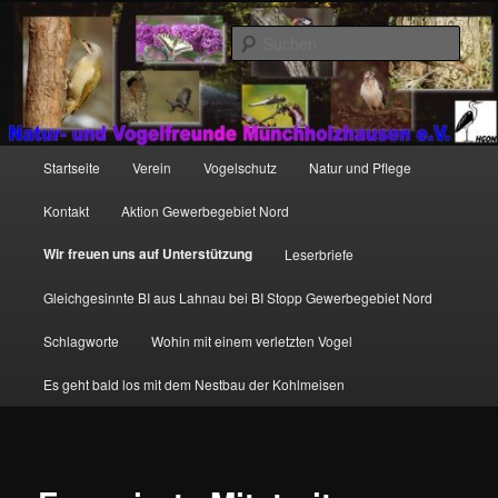
Zum
http://natur-und-vogelfreunde-muenchholzhausen.de/wp-
primären
content/uploads/2017/12/cropped-HGON_logo.jpg
Such
Inhalt
springen
Hauptmenü
Startseite
Verein
Vogelschutz
Natur und Pflege
Kontakt
Aktion Gewerbegebiet Nord
Wir freuen uns auf Unterstützung
Leserbriefe
Gleichgesinnte BI aus Lahnau bei BI Stopp Gewerbegebiet Nord
Schlagworte
Wohin mit einem verletzten Vogel
Es geht bald los mit dem Nestbau der Kohlmeisen