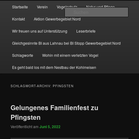
Zum
Zum
Hauptmenü
http://natur-und-vogelfreunde-muenchholzhausen.de/wp-
Startseite
Verein
Vogelschutz
Natur und Pflege
primären
sekundären
content/uploads/2017/12/cropped-HGON_logo.jpg
Such
Inhalt
Inhalt
Kontakt
Aktion Gewerbegebiet Nord
springen
springen
Wir freuen uns auf Unterstützung
Leserbriefe
Gleichgesinnte BI aus Lahnau bei BI Stopp Gewerbegebiet Nord
Schlagworte
Wohin mit einem verletzten Vogel
Es geht bald los mit dem Nestbau der Kohlmeisen
SCHLAGWORT-ARCHIV:
PFINGSTEN
Gelungenes Familienfest zu
Pfingsten
Veröffentlicht am
Juni 5, 2022