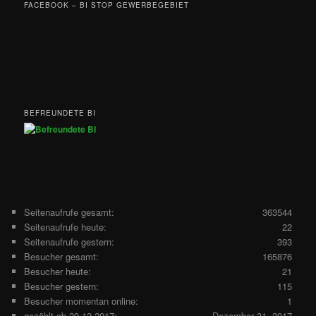
FACEBOOK – BI STOP GEWERBEGEBIET
BEFREUNDETE BI
Seitenaufrufe gesamt:
363544
Seitenaufrufe heute:
22
Seitenaufrufe gestern:
393
Besucher gesamt:
165876
Besucher heute:
21
Besucher gestern:
115
Besucher momentan online:
1
gezählt ab 29.12.2017:
Dezember 31, 2017