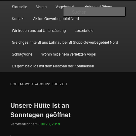
Zum
Zum
Hauptmenü
http://natur-und-vogelfreunde-muenchholzhausen.de/wp-
Startseite
Verein
Vogelschutz
Natur und Pflege
primären
sekundären
content/uploads/2017/12/cropped-HGON_logo.jpg
Such
Inhalt
Inhalt
Kontakt
Aktion Gewerbegebiet Nord
springen
springen
Wir freuen uns auf Unterstützung
Leserbriefe
Gleichgesinnte BI aus Lahnau bei BI Stopp Gewerbegebiet Nord
Schlagworte
Wohin mit einem verletzten Vogel
Es geht bald los mit dem Nestbau der Kohlmeisen
SCHLAGWORT-ARCHIV:
FREIZEIT
Unsere Hütte ist an
Sonntagen geöffnet
Veröffentlicht am
Juli 23, 2019