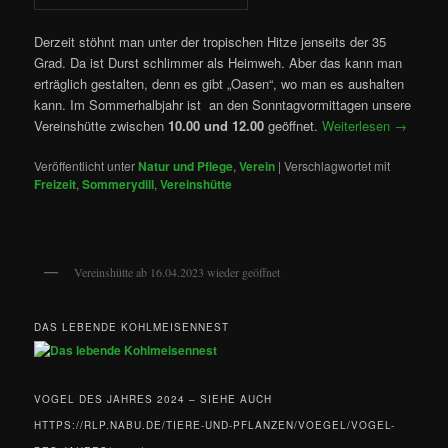
Derzeit stöhnt man unter der tropischen Hitze jenseits der 35
Grad. Da ist Durst schlimmer als Heimweh. Aber das kann man
erträglich gestalten, denn es gibt „Oasen“, wo man es aushalten
kann. Im Sommerhalbjahr ist an den Sonntagvormittagen unsere
Vereinshütte zwischen
10.00 und 12.00
geöffnet.
Weiterlesen
→
Veröffentlicht unter
Natur und Pflege
,
Verein
|
Verschlagwortet mit
Freizeit
,
Sommerydill
,
Vereinshütte
Vereinshütte ab 16.04.2023 wieder geöffnet
DAS LEBENDE KOHLMEISENNEST
VOGEL DES JAHRES 2024 – SIEHE AUCH
HTTPS://RLP.NABU.DE/TIERE-UND-PFLANZEN/VOEGEL/VOGEL-