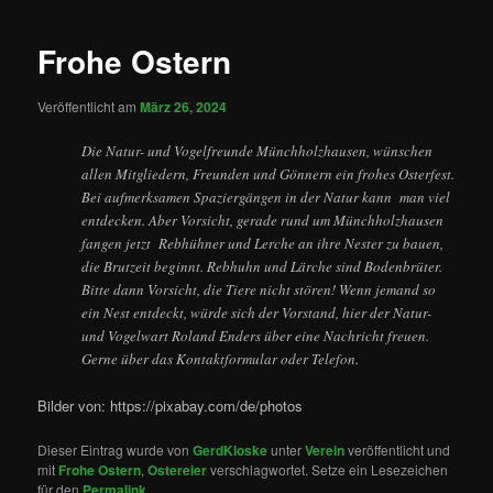
Frohe Ostern
Veröffentlicht am
März 26, 2024
Die Natur- und Vogelfreunde Münchholzhausen, wünschen
allen Mitgliedern, Freunden und Gönnern ein frohes Osterfest.
Bei aufmerksamen Spaziergängen in der Natur kann man viel
entdecken. Aber Vorsicht, gerade rund um Münchholzhausen
fangen jetzt Rebhühner und Lerche an ihre Nester zu bauen,
die Brutzeit beginnt. Rebhuhn und Lärche sind Bodenbrüter.
Bitte dann Vorsicht, die Tiere nicht stören! Wenn jemand so
ein Nest entdeckt, würde sich der Vorstand, hier der Natur-
und Vogelwart Roland Enders über eine Nachricht freuen.
Gerne über das Kontaktformular oder Telefon.
Bilder von: https://pixabay.com/de/photos
Dieser Eintrag wurde von
GerdKloske
unter
Verein
veröffentlicht und
mit
Frohe Ostern
,
Ostereier
verschlagwortet. Setze ein Lesezeichen
für den
Permalink
.