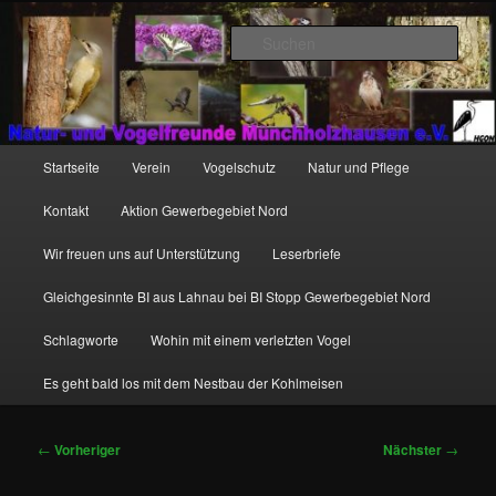
Zum
http://natur-und-vogelfreunde-muenchholzhausen.de/wp-
primären
content/uploads/2017/12/cropped-HGON_logo.jpg
Such
Inhalt
springen
Hauptmenü
Startseite
Verein
Vogelschutz
Natur und Pflege
Kontakt
Aktion Gewerbegebiet Nord
Wir freuen uns auf Unterstützung
Leserbriefe
Gleichgesinnte BI aus Lahnau bei BI Stopp Gewerbegebiet Nord
Schlagworte
Wohin mit einem verletzten Vogel
Es geht bald los mit dem Nestbau der Kohlmeisen
Beitragsnavigation
←
Vorheriger
Nächster
→