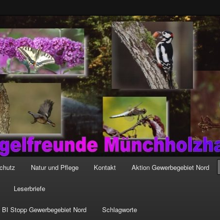
-muenchholzhausen.de/wp-content/uploads/2017/12/cropped-
chutz
Natur und Pflege
Kontakt
Aktion Gewerbegebiet Nord
Leserbriefe
i BI Stopp Gewerbegebiet Nord
Schlagworte