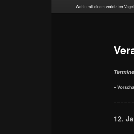
Wohin mit einem verletzten Vogel
Ver
Termine
–
Vorscha
– – – – – –
12. J