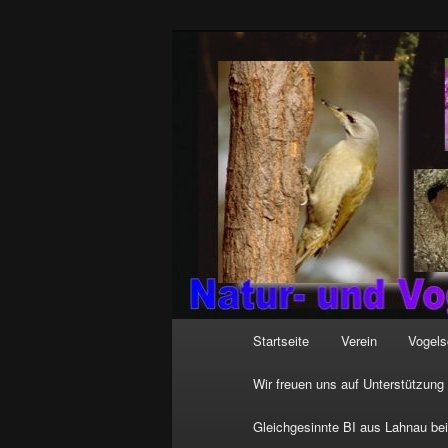
Zum
http://natur-und-vogelfreunde
primären
HGON_logo.jpg
Inhalt
springen
Hauptmenü
Startseite
Verein
Vogels
Wir freuen uns auf Unterstützung
Gleichgesinnte BI aus Lahnau be