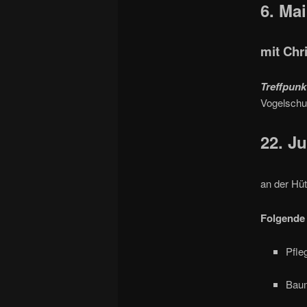
6. Ma
mit Ch
Treffpun
Vogelschu
22. J
an der Hüt
Folgende 
Pfle
Baum